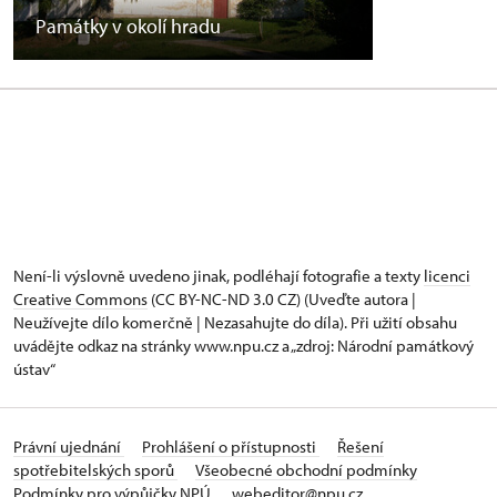
Památky v okolí hradu
Není-li výslovně uvedeno jinak, podléhají fotografie a texty
licenci
Creative Commons
(CC BY-NC-ND 3.0 CZ) (Uveďte autora |
Neužívejte dílo komerčně | Nezasahujte do díla). Při užití obsahu
uvádějte odkaz na stránky www.npu.cz a „zdroj: Národní památkový
ústav“
Právní ujednání
Prohlášení o přístupnosti
Řešení
spotřebitelských sporů
Všeobecné obchodní podmínky
Podmínky pro výpůjčky NPÚ
webeditor@npu.cz