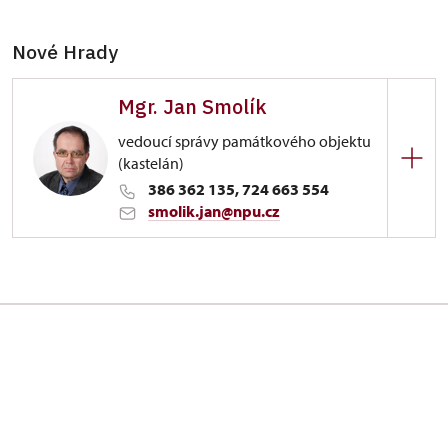
Nové Hrady
Mgr. Jan Smolík
vedoucí správy památkového objektu
(kastelán)
386 362 135, 724 663 554
smolik.jan@npu.cz
Hrad Nové Hrady
Komenského 33/, Nové Hrady v již.Čechách