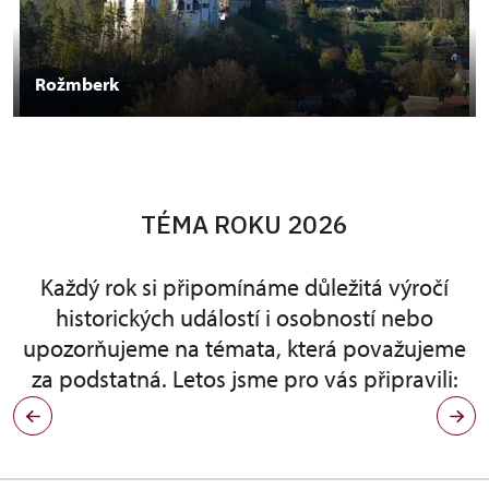
Rožmberk
TÉMA ROKU 2026
Každý rok si připomínáme důležitá výročí
historických událostí i osobností nebo
upozorňujeme na témata, která považujeme
za podstatná. Letos jsme pro vás připravili: