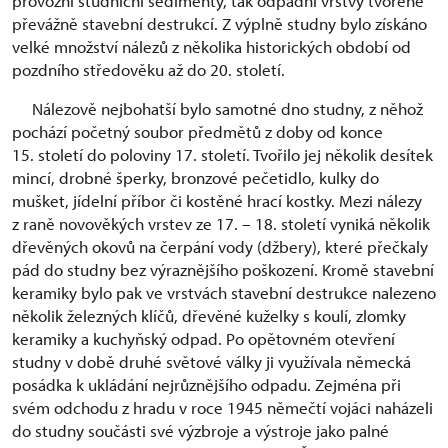
provozní studniční sedimenty, tak odpadní vrstvy tvořené
převážně stavební destrukcí. Z výplně studny bylo získáno
velké množství nálezů z několika historických období od
pozdního středověku až do 20. století.
Nálezově nejbohatší bylo samotné dno studny, z něhož
pochází početný soubor předmětů z doby od konce
15. století do poloviny 17. století. Tvořilo jej několik desítek
mincí, drobné šperky, bronzové pečetidlo, kulky do
mušket, jídelní příbor či kostěné hrací kostky. Mezi nálezy
z raně novověkých vrstev ze 17. – 18. století vyniká několik
dřevěných okovů na čerpání vody (džbery), které přečkaly
pád do studny bez výraznějšího poškození. Kromě stavební
keramiky bylo pak ve vrstvách stavební destrukce nalezeno
několik železných klíčů, dřevěné kuželky s koulí, zlomky
keramiky a kuchyňský odpad. Po opětovném otevření
studny v době druhé světové války ji využívala německá
posádka k ukládání nejrůznějšího odpadu. Zejména při
svém odchodu z hradu v roce 1945 němečtí vojáci naházeli
do studny součásti své výzbroje a výstroje jako palné