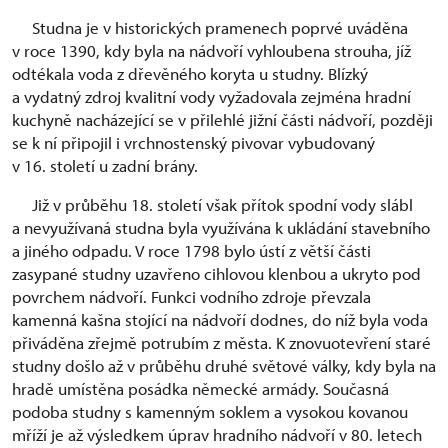
Studna je v historických pramenech poprvé uváděna
v roce 1390, kdy byla na nádvoří vyhloubena strouha, jíž
odtékala voda z dřevěného koryta u studny. Blízký
a vydatný zdroj kvalitní vody vyžadovala zejména hradní
kuchyně nacházející se v přilehlé jižní části nádvoří, později
se k ní připojil i vrchnostenský pivovar vybudovaný
v 16. století u zadní brány.
Již v průběhu 18. století však přítok spodní vody slábl
a nevyužívaná studna byla využívána k ukládání stavebního
a jiného odpadu. V roce 1798 bylo ústí z větší části
zasypané studny uzavřeno cihlovou klenbou a ukryto pod
povrchem nádvoří. Funkci vodního zdroje převzala
kamenná kašna stojící na nádvoří dodnes, do níž byla voda
přiváděna zřejmě potrubím z města. K znovuotevření staré
studny došlo až v průběhu druhé světové války, kdy byla na
hradě umístěna posádka německé armády. Současná
podoba studny s kamenným soklem a vysokou kovanou
mříží je až výsledkem úprav hradního nádvoří v 80. letech