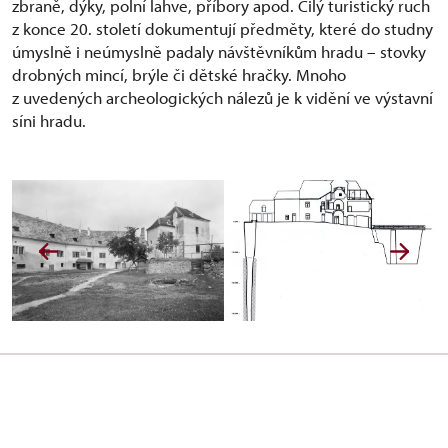
zbraně, dýky, polní lahve, příbory apod. Čilý turistický ruch
z konce 20. století dokumentují předměty, které do studny
úmyslně i neúmyslně padaly návštěvníkům hradu – stovky
drobných mincí, brýle či dětské hračky. Mnoho
z uvedených archeologických nálezů je k vidění ve výstavní
síni hradu.