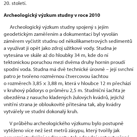
20. století.
Archeologický výzkum studny v roce 2010
Archeologický výzkum studny spojený s jejím
geodetickým zaměřením a dokumentací byl vyvolán
záměrem vyčistit studnu od několikametrových sedimentů
a využívat ji opět jako zdroj užitkové vody. Studna je
vytesána ve skále až do hloubky 34 m, kde do ní
tektonickou poruchou mezi dvěma druhy hornin proudí
spodní voda. Studna má dvě technické úrovně – její svrchní
patro je tvořeno rozměrnou čtvercovou šachtou
o rozměrech 3,85 × 3,88 m, která v hloubce 12 m přechází
v kruhový půdorys o průměru 2,5 m. Studniční šachta je
obezděna z nasucho kladených žulových kvádrů, jejichž
vnitřní strana je obloukovitě přitesána tak, aby kvádry
vytvářely ve studni dokonalý kruh.
V průběhu archeologického výzkumu bylo postupně
vytěženo více než šest metrů zásypu, který tvořily jak