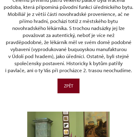
podoba, která připomíná původní funkci úřednického bytu.
Mobiliář je z větší části novohradské provenience, ač ne
přímo hradní, pochází totiž z městského bytu
novohradského lékárníka. S trochou nadsázky jej lze
považovat za autentický, neboť je více než
pravděpodobné, že lékárník měl ve svém domě podobné
vybavení (vyprodukované buquoyskou manufakturou
v Údolí pod hradem), jako úředníci. Ostatně, byli stejně
společensky postavení. Historicky k bytům patřily
i pavlače, ani o ty Vás při procházce 2. trasou neochudíme.
ZPĚT