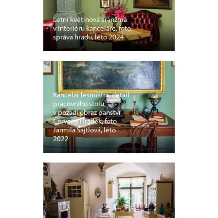
Letní květinová aranžmá
v interiéru kanceláře, foto
správa hradu, léto 2024
Kancelář lesmistra, detail
pracovního stolu,
v pozadí obraz panství
Červený Hrádek, foto
Jarmila Sajtlová, léto
2022