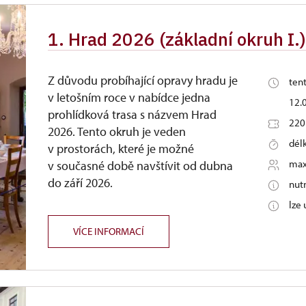
1. Hrad 2026 (základní okruh I.
Z důvodu probíhající opravy hradu je
tent
v letošním roce v nabídce jedna
12.0
prohlídková trasa s názvem Hrad
220
2026. Tento okruh je veden
dél
v prostorách, které je možné
max
v současné době navštívit od dubna
do září 2026.
nut
lze
VÍCE INFORMACÍ