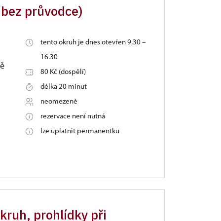
h bez průvodce)
tento okruh je dnes otevřen 9.30 –
16.30
ně
80 Kč (dospělí)
délka 20 minut
neomezeně
rezervace není nutná
lze uplatnit permanentku
kruh, prohlídky při