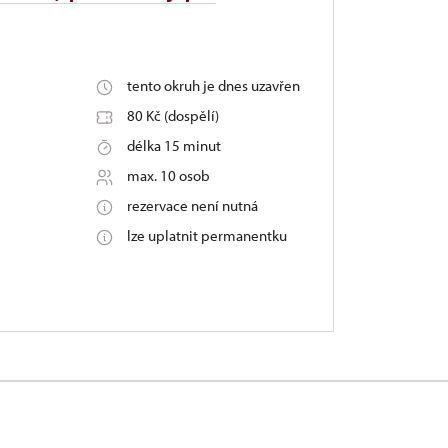
tento okruh je dnes uzavřen
80 Kč (dospělí)
délka 15 minut
max. 10 osob
rezervace není nutná
lze uplatnit permanentku