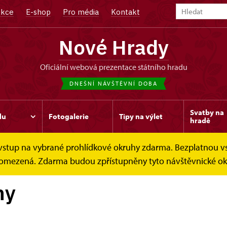
kce
E-shop
Pro média
Kontakt
Nové Hrady
oficiální webová prezentace státního hradu
DNEŠNÍ NÁVŠTĚVNÍ DOBA
Svatby na
du
Fotogalerie
Tipy na výlet
hradě
e vstup na vybrané prohlídkové okruhy zdarma. Bezplatnou v
Prohlídkové okruhy
je omezená. Zdarma budou zpřístupněny tyto návštěvnické okr
hy