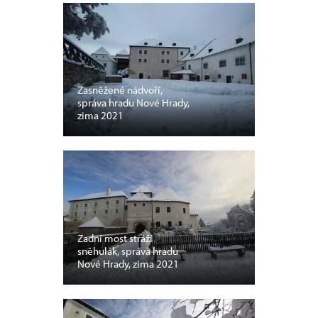
Zasněžené nádvoří,
správa hradu Nové Hrady,
zima 2021
Zadní most stráží
sněhulák, správa hradu
Nové Hrady, zima 2021