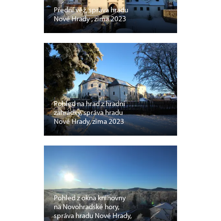
Přední věž, správa hradu
Nové Hrady , zima 2023
Pohled na hrad z hradní
zahrádky, správa hradu
Nové Hrady, zima 2023
Pohled z okna knihovny
na Novohradské hory,
správa hradu Nové Hrady,