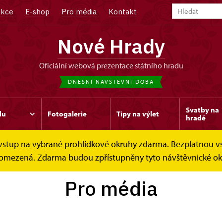
kce
E-shop
Pro média
Kontakt
Nové Hrady
oficiální webová prezentace státního hradu
DNEŠNÍ NÁVŠTĚVNÍ DOBA
Svatby na
du
Fotogalerie
Tipy na výlet
hradě
e vstup na vybrané prohlídkové okruhy zdarma. Bezplatnou v
je omezená. Zdarma budou zpřístupněny tyto návštěvnické okr
Pro média