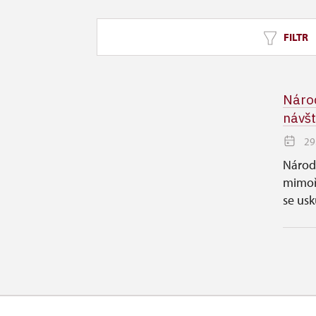
FILTR
Národ
návšt
29
Národ
mimoř
se usk