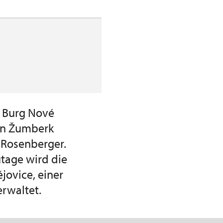
r Burg Nové
von Žumberk
r Rosenberger.
utage wird die
ovice, einer
erwaltet.