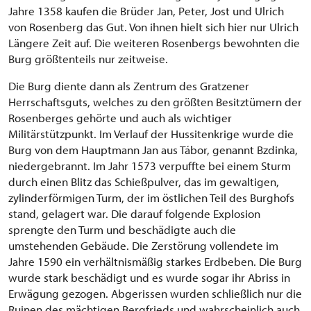
Jahre 1358 kaufen die Brüder Jan, Peter, Jost und Ulrich
von Rosenberg das Gut. Von ihnen hielt sich hier nur Ulrich
Längere Zeit auf. Die weiteren Rosenbergs bewohnten die
Burg größtenteils nur zeitweise.
Die Burg diente dann als Zentrum des Gratzener
Herrschaftsguts, welches zu den größten Besitztümern der
Rosenberges gehörte und auch als wichtiger
Militärstützpunkt. Im Verlauf der Hussitenkrige wurde die
Burg von dem Hauptmann Jan aus Tábor, genannt Bzdinka,
niedergebrannt. Im Jahr 1573 verpuffte bei einem Sturm
durch einen Blitz das Schießpulver, das im gewaltigen,
zylinderförmigen Turm, der im östlichen Teil des Burghofs
stand, gelagert war. Die darauf folgende Explosion
sprengte den Turm und beschädigte auch die
umstehenden Gebäude. Die Zerstörung vollendete im
Jahre 1590 ein verhältnismäßig starkes Erdbeben. Die Burg
wurde stark beschädigt und es wurde sogar ihr Abriss in
Erwägung gezogen. Abgerissen wurden schließlich nur die
Ruinen des mächtigen Bergfrieds und wahrscheinlich auch