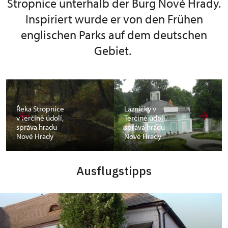
Stropnice unterhalb der Burg Nové Hrady.
Inspiriert wurde er von den Frühen
englischen Parks auf dem deutschen
Gebiet.
Řeka Stropnice
Lázničky v
v Terčině údolí,
Terčině údolí,
správa hradu
správa hradu
Nové Hrady
Nové Hrady
Ausflugstipps