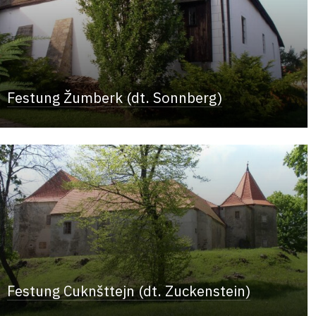
Festung Žumberk (dt. Sonnberg)
Festung Cuknšttejn (dt. Zuckenstein)