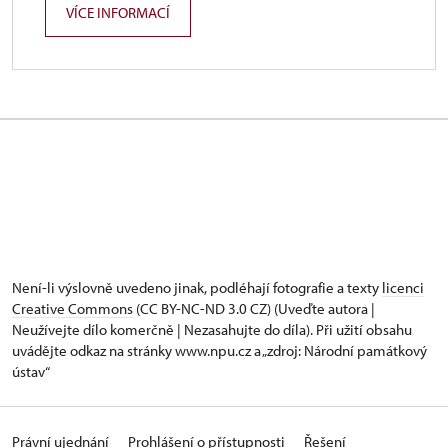
VÍCE INFORMACÍ
Není-li výslovně uvedeno jinak, podléhají fotografie a texty
licenci
Creative Commons
(CC BY-NC-ND 3.0 CZ) (Uveďte autora |
Neužívejte dílo komerčně | Nezasahujte do díla). Při užití obsahu
uvádějte odkaz na stránky www.npu.cz a „zdroj: Národní památkový
ústav“
Právní ujednání
Prohlášení o přístupnosti
Řešení