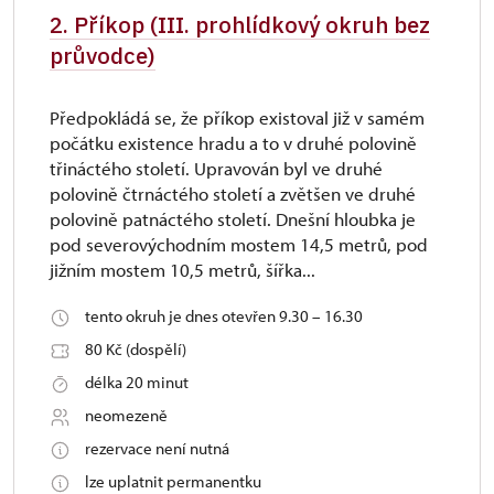
2. Příkop (III. prohlídkový okruh bez
průvodce)
Předpokládá se, že příkop existoval již v samém
počátku existence hradu a to v druhé polovině
třináctého století. Upravován byl ve druhé
polovině čtrnáctého století a zvětšen ve druhé
polovině patnáctého století. Dnešní hloubka je
pod severovýchodním mostem 14,5 metrů, pod
jižním mostem 10,5 metrů, šířka...
tento okruh je dnes otevřen 9.30 – 16.30
80 Kč (dospělí)
délka 20 minut
neomezeně
rezervace není nutná
lze uplatnit permanentku