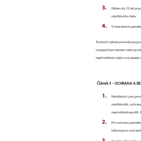
Dětem do 15 let je p
návštěvního řádu.
V interiérech památ
Tlumočit výklad průvodce je po
cizojazyčným textem nebo prostř
nepřiměřeně rušeni a na zásady
Článek 5 - OCHRANA A BE
Návštěvníci jsou pov
návštěvníků, ochrany
neprodleně opustit. 
Pro ochranu památko
Informace o ochraně