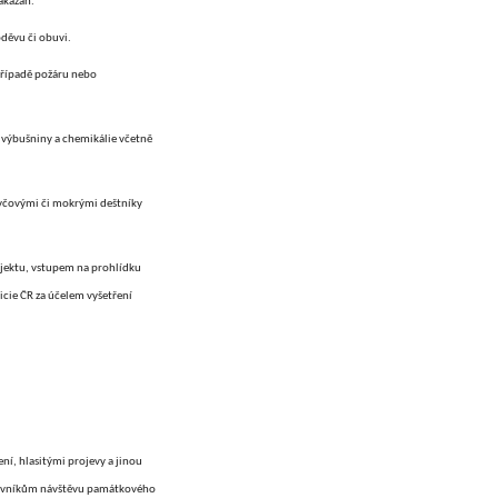
akázán.
děvu či obuvi.
případě požáru nebo
 výbušniny a chemikálie včetně
tyčovými či mokrými deštníky
bjektu, vstupem na prohlídku
cie ČR za účelem vyšetření
í, hlasitými projevy a jinou
štěvníkům návštěvu památkového