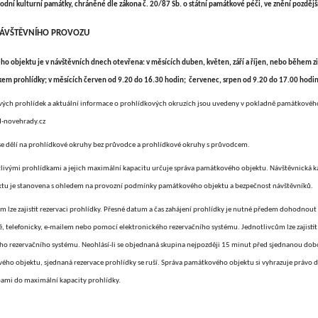
kulturní památky, chráněné dle zákona č. 20/87 Sb. o státní památkové péči, ve znění pozdějš
VŠTĚVNÍHO PROVOZU
o objektu je v návštěvních dnech otevřena: v měsících duben, květen, září a říjen, nebo během 
kem prohlídky; v měsících červen od 9.20 do 16.30 hodin; červenec, srpen od 9.20 do 17.00 hodin
ivých prohlídek a aktuální informace o prohlídkových okruzích jsou uvedeny v pokladně památkové
-novehrady.cz
e dělí na prohlídkové okruhy bez průvodce a prohlídkové okruhy s průvodcem.
tlivými prohlídkami a jejich maximální kapacitu určuje správa památkového objektu. Návštěvnická 
tu je stanovena s ohledem na provozní podmínky památkového objektu a bezpečnost návštěvníků.
ze zajistit rezervaci prohlídky. Přesné datum a čas zahájení prohlídky je nutné předem dohodnou
ě, telefonicky, e-mailem nebo pomocí elektronického rezervačního systému. Jednotlivcům lze zajistit
o rezervačního systému. Neohlásí-li se objednaná skupina nejpozději 15 minut před sjednanou dob
ho objektu, sjednaná rezervace prohlídky se ruší. Správa památkového objektu si vyhrazuje právo
bami do maximální kapacity prohlídky.