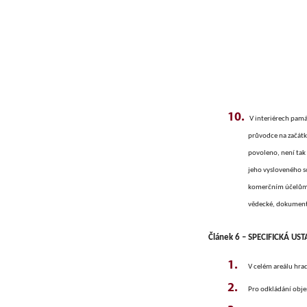
V interiérech pamá
průvodce na začátku
povoleno, není tak 
jeho vysloveného s
komerčním účelům 
vědecké, dokumenta
Článek 6 – SPECIFICKÁ US
V celém areálu hra
Pro odkládání obje