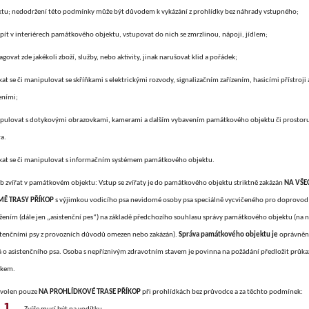
ktu; nedodržení této podmínky může být důvodem k vykázání z prohlídky bez náhrady vstupného;
a pít v interiérech
památkového objektu
, vstupovat do nich se zmrzlinou, nápoji, jídlem;
govat zde jakékoli zboží, služby, nebo aktivity, jinak narušovat klid a pořádek;
at se či manipulovat se skříňkami s elektrickými rozvody, signalizačním zařízením, hasicími přístroji
eními;
pulovat s dotykovými obrazovkami, kamerami a dalším vybavením památkového objektu či prostor
a.
kat se či manipulovat s informačním systémem památkového objektu.
b zvířat v památkovém objektu:
Vstup se zvířaty je do památkového objektu striktně zakázán
NA VŠE
Ě TRASY PŘÍKOP
s
výjimkou vodicího psa nevidomé osoby psa speciálně vycvičeného pro doprovod
žením (dále jen „asistenční pes“)
na základě předchozího souhlasu správy památkového objektu (na n
istenčními psy z provozních důvodů omezen nebo zakázán).
Správa památkového objektu je
oprávněna
 o asistenčního psa. Osoba s nepříznivým zdravotním stavem je povinna na požádání předložit průkaz
ikem.
ovolen pouze
NA PROHLÍDKOVÉ TRASE PŘÍKOP
při prohlídkách bez průvodce a za těchto podmínek: