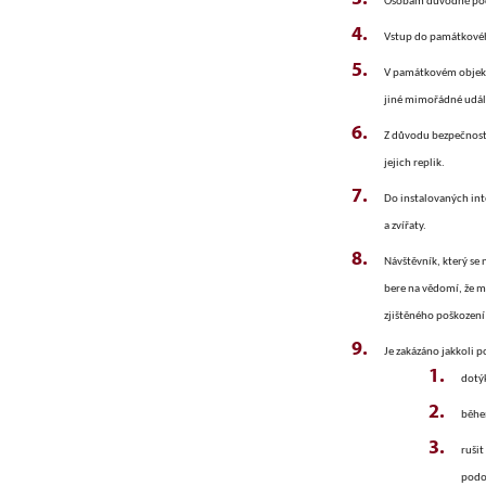
Osobám důvodně podez
Vstup do památkovéh
V památkovém objektu
jiné mimořádné událo
Z důvodu bezpečnosti
jejich replik.
Do instalovaných int
a zvířaty.
Návštěvník, který se
bere na vědomí, že 
zjištěného poškození
Je zakázáno jakkoli 
dotýk
běhe
ruši
podo