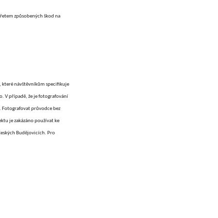
 zvířetem způsobených škod na
 které návštěvníkům specifikuje
 V případě, že je fotografování
ky. Fotografovat průvodce bez
ktu je zakázáno používat ke
eských Budějovicích. Pro