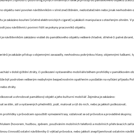
řelým z opilosti či požití drog a jiných omamných látek je přístup do památkového objektu zcela z
o objektu není povolen návštěvníkům v silně znečištěném, nedostatečném nebo jinak nevhodném o
 je zakázáno kouření (včetně elektronických cigaret) a jakákoli manipulace s otevřeným ohněm. V 
sti jsou návštěvníci povinni řídit se pokyny pracovníků objektu.
 je návštěvníkům zakázáno vnášet do památkového objektu veškeré chladné, střelné či palné zbraně,
eriérů je zakázán přístup s objemnými zavazadly, nevhodnou pokrývkou hlavy, objemnými taškami, 
 nachází v době zjištění ztráty, či poškození vystaveného mobiliáře během prohlídky v památkovém o
může být podroben veškerým nezbytným bezpečnostním opatřením a požádán na vyčkání příjezdu Poli
 nebo ztráty.
poškozovat a ohrožovat památkový objekt a jeho kulturní mobiliář. Zejména je zakázáno:
at se stěn, zdí a vystavených předmětů, psát, malovat a rýt do nich, nebo je jakkoli poškozovat;
m prohlídky s průvodcem opouštět vymezené trasy, vzdalovat se od průvodce a prováděné skupiny;
t hlukem (hovorem, hudbou, zpěvem, používáním mobilních telefonů a mobilních přehrávacích zařízen
bnou činností) ostatní návštěvníky či výklad průvodce, nebo jakkoli znepříjemňovat ostatním náv