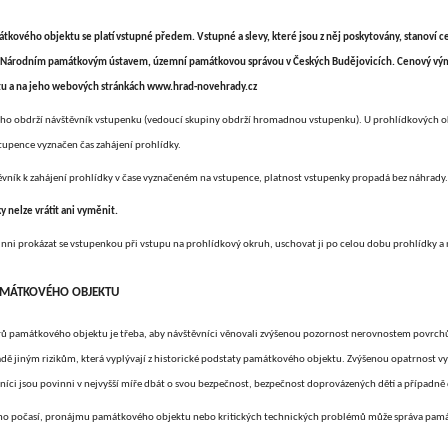
tkového objektu se platí vstupné předem. Vstupné a slevy, které jsou z něj poskytovány, stanoví 
ý Národním památkovým ústavem, územní památkovou správou v Českých Budějovicích. Cenový výmě
u a na jeho webových stránkách www.hrad-novehrady.cz
ého obdrží návštěvník vstupenku (vedoucí skupiny obdrží hromadnou vstupenku). U prohlídkových 
tupence vyznačen čas zahájení prohlídky.
těvník k zahájení prohlídky v čase vyznačeném na vstupence, platnost vstupenky propadá bez náhrady.
 nelze vrátit ani vyměnit.
inni prokázat se vstupenkou při vstupu na prohlídkový okruh, uschovat ji po celou dobu prohlídky a n
ÁTKOVÉHO OBJEKTU
érů památkového objektu je třeba, aby návštěvníci věnovali zvýšenou pozornost nerovnostem povrc
ě jiným rizikům, která vyplývají z historické podstaty památkového objektu. Zvýšenou opatrnost v
vníci jsou povinni v nejvyšší míře dbát o svou bezpečnost, bezpečnost doprovázených dětí a případně
o počasí, pronájmu památkového objektu nebo kritických technických problémů může správa památ