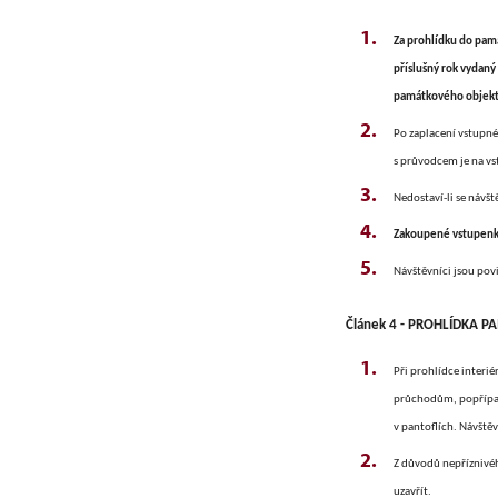
Za prohlídku do pamá
příslušný rok vydan
památkového objekt
Po zaplacení vstupn
s průvodcem je na vs
Nedostaví-li se návš
Zakoupené vstupenky
Návštěvníci jsou pov
Článek 4 - PROHLÍDKA PAM
Při prohlídce interi
průchodům, popřípad
v pantoflích. Návště
Z
důvodů nepříznivéh
uzavřít.