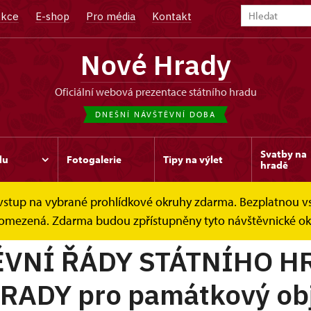
kce
E-shop
Pro média
Kontakt
Nové Hrady
oficiální webová prezentace státního hradu
DNEŠNÍ NÁVŠTĚVNÍ DOBA
Svatby na
du
Fotogalerie
Tipy na výlet
hradě
e vstup na vybrané prohlídkové okruhy zdarma. Bezplatnou v
je omezená. Zdarma budou zpřístupněny tyto návštěvnické okr
VNÍ ŘÁDY STÁTNÍHO H
RADY pro památkový ob