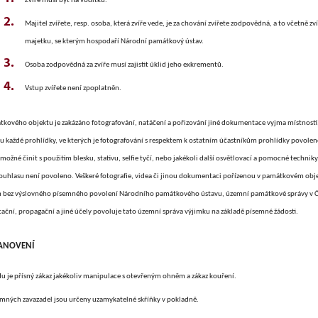
Zvíře musí být na vodítku.
Majitel zvířete, resp. osoba, která zvíře vede, je za chování zvířete zodpovědná, a to včetně
majetku, se kterým hospodaří Národní památkový ústav.
Osoba zodpovědná za zvíře musí zajistit úklid jeho exkrementů.
Vstup zvířete není zpoplatněn.
tkového objektu je zakázáno fotografování, natáčení a pořizování jiné dokumentace vyjma místností,
 každé prohlídky, ve kterých je fotografování s respektem k ostatním účastníkům prohlídky povoleno.
možné činit s použitím blesku, stativu, selfie tyčí, nebo jakékoli další osvětlovací a pomocné techni
ouhlasu není povoleno.
Veškeré fotografie, videa či jinou dokumentaci pořízenou v památkovém obje
bez výslovného písemného povolení Národního památkového ústavu, územní památkové správy v Č
ční, propagační a jiné účely povoluje tato územní správa výjimku na základě písemné žádosti.
TANOVENÍ
du je přísný zákaz jakékoliv manipulace s otevřeným ohněm a zákaz kouření.
mných zavazadel jsou určeny uzamykatelné skříňky v pokladně.