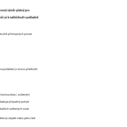
cenový výměr platný pro
r je k nahlédnutí v pokladně
okruhů přístupných pouze
a požádání ji znovu předložit.
hů komunikací, sníženým
yžaduje případný pohyb
 dalších svěřených osob.
kový objekt nebo jeho část