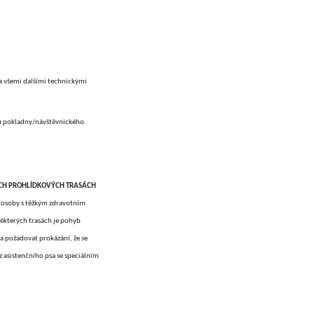
 a všemi dalšími technickými
u pokladny/návštěvnického
CH PROHLÍDKOVÝCH TRASÁCH
 osoby s těžkým zdravotním
ěkterých trasách je pohyb
 požadovat prokázání, že se
 asistenčního psa se speciálním