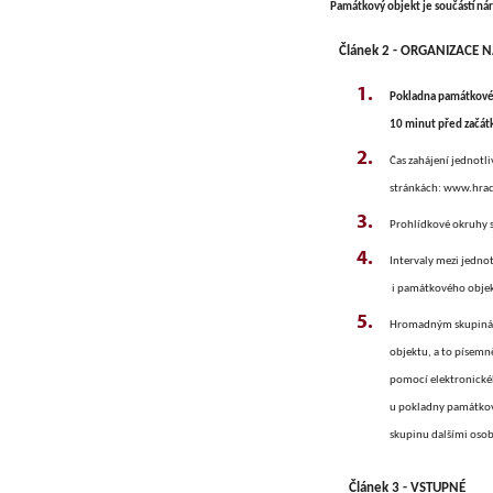
Památkový objekt je součástí národní 
Článek 2 - ORGANIZACE NÁ
Pokladna památkovéh
10 minut před začát
Čas zahájení jednotl
stránkách: www.hrad
Prohlídkové okruhy s
Intervaly mezi jedno
i památkového objek
Hromadným skupinám l
objektu, a to písemn
pomocí elektronickéh
u pokladny památkové
skupinu dalšími oso
Článek 3 - VSTUPNÉ