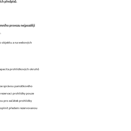
ích předpisů.
zimního provozu nejpozději
.
ho objektu a na webových
kapacita prohlídkových okruhů
t se správou památkového
 rezervaci prohlídky pouze
ou pro začátek prohlídky
 doplnit předem rezervovanou