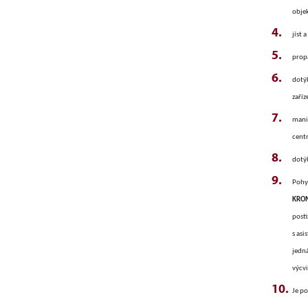
obje
jíst 
propa
dotýk
zaříz
mani
centr
dotý
Pohy
KROM
posti
s as
jedná
výcv
Je p