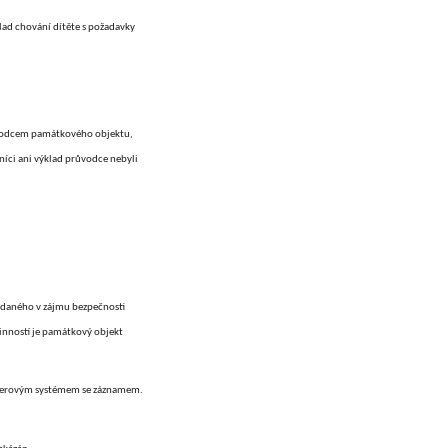
lad chování dítěte s požadavky
růvodcem památkového objektu,
níci ani výklad průvodce nebyli
ydaného v zájmu bezpečnosti
inností je památkový objekt
amerovým systémem se záznamem.