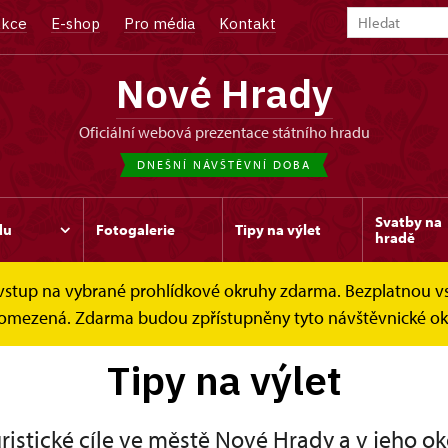
kce
E-shop
Pro média
Kontakt
Nové Hrady
oficiální webová prezentace státního hradu
DNEŠNÍ NÁVŠTĚVNÍ DOBA
Svatby na
du
Fotogalerie
Tipy na výlet
hradě
e vstup na vybrané prohlídkové okruhy zdarma. Bezplatnou v
je omezená. Zdarma budou zpřístupněny tyto návštěvnické okr
Tipy na výlet
ristické cíle ve městě Nové Hrady a v jeho ok