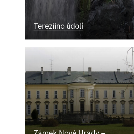
Tereziino údolí
Zámek Nové Hrady –