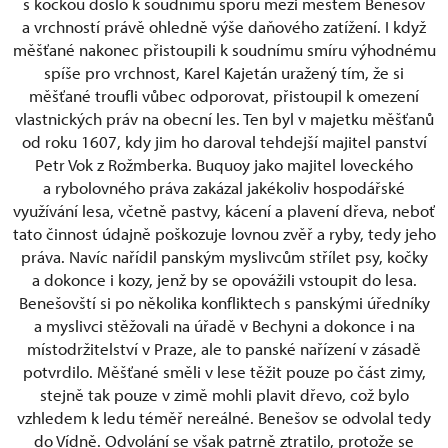
s kočkou došlo k soudnímu sporu mezi městem Benešov
a vrchností právě ohledně výše daňového zatížení. I když
měšťané nakonec přistoupili k soudnímu smíru výhodnému
spíše pro vrchnost, Karel Kajetán uražený tím, že si
měšťané troufli vůbec odporovat, přistoupil k omezení
vlastnických práv na obecní les. Ten byl v majetku měšťanů
od roku 1607, kdy jim ho daroval tehdejší majitel panství
Petr Vok z Rožmberka. Buquoy jako majitel loveckého
a rybolovného práva zakázal jakékoliv hospodářské
využívání lesa, včetně pastvy, kácení a plavení dřeva, neboť
tato činnost údajně poškozuje lovnou zvěř a ryby, tedy jeho
práva. Navíc nařídil panským myslivcům střílet psy, kočky
a dokonce i kozy, jenž by se opovážili vstoupit do lesa.
Benešovští si po několika konfliktech s panskými úředníky
a myslivci stěžovali na úřadě v Bechyni a dokonce i na
místodržitelství v Praze, ale to panské nařízení v zásadě
potvrdilo. Měšťané směli v lese těžit pouze po část zimy,
stejně tak pouze v zimě mohli plavit dřevo, což bylo
vzhledem k ledu téměř nereálné. Benešov se odvolal tedy
do Vídně. Odvolání se však patrně ztratilo, protože se