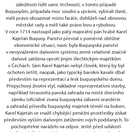
záležitosti řídit sami. Vrchnosti, v tomto případě
Buquoyům, připadala moc soudní a správní, vybírali daně,
měli právo obsazovat místo faráře, dohlíželi nad obnovou
městské rady a měli také právo lovu a rybolovu.
V roce 1714 nastoupil jako pátý majorátní pán hrabě Karel
Kajetán Buquoy. Panství převzal v poměrně obtížné
ekonomické situaci, navíc byla Buquoyská panství
v nevyváženém daňovém systému země relativně značně
daňově zatížena oproti jiným šlechtickým majetkům
v Čechách. Sám Karel Kajetán nebyl člověk, který by byl
ochoten šetřit, naopak, jako typický barokní kavalír dbal
především na reprezentaci a lesk buquoyského domu.
Přepychový životní styl, nákladné reprezentativní stavby,
například terasovitá panská zahrada na místě dnešního
zámku (oficiálně zvaná buquoyská zábavní oranžérie
a zahrada) přivedla buquoyský majetek téměř na buben.
Karel Kajetán se snažil chybějící peněžní prostředky získat
především vyšším daňovým zatížením svých poddaných. To
pochopitelně naráželo na odpor. Ještě před událostí