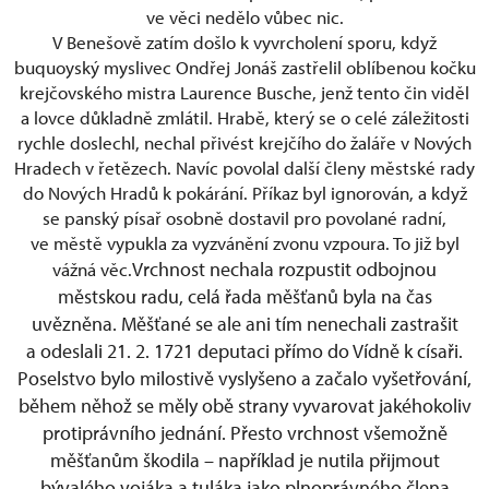
ve věci nedělo vůbec nic.
V Benešově zatím došlo k vyvrcholení sporu, když
buquoyský myslivec Ondřej Jonáš zastřelil oblíbenou kočku
krejčovského mistra Laurence Busche, jenž tento čin viděl
a lovce důkladně zmlátil. Hrabě, který se o celé záležitosti
rychle doslechl, nechal přivést krejčího do žaláře v Nových
Hradech v řetězech. Navíc povolal další členy městské rady
do Nových Hradů k pokárání. Příkaz byl ignorován, a když
se panský písař osobně dostavil pro povolané radní,
ve městě vypukla za vyzvánění zvonu vzpoura. To již byl
Vrchnost nechala rozpustit odbojnou
vážná věc.
městskou radu, celá řada měšťanů byla na čas
uvězněna. Měšťané se ale ani tím nenechali zastrašit
a odeslali 21. 2. 1721 deputaci přímo do Vídně k císaři.
Poselstvo bylo milostivě vyslyšeno a začalo vyšetřování,
během něhož se měly obě strany vyvarovat jakéhokoliv
protiprávního jednání. Přesto vrchnost všemožně
měšťanům škodila – například je nutila přijmout
bývalého vojáka a tuláka jako plnoprávného člena