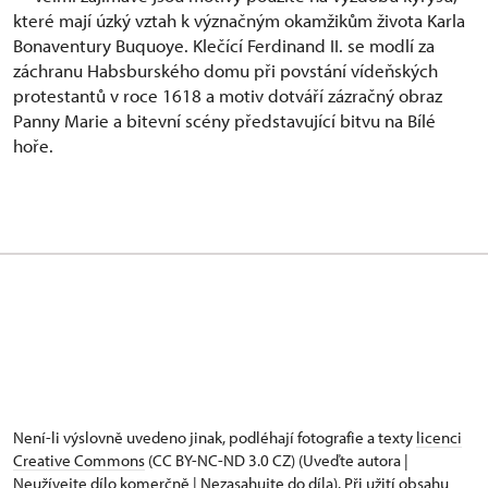
které mají úzký vztah k význačným okamžikům života Karla
Bonaventury Buquoye. Klečící Ferdinand II. se modlí za
záchranu Habsburského domu při povstání vídeňských
protestantů v roce 1618 a motiv dotváří zázračný obraz
Panny Marie a bitevní scény představující bitvu na Bílé
hoře.
Není-li výslovně uvedeno jinak, podléhají fotografie a texty
licenci
Creative Commons
(CC BY-NC-ND 3.0 CZ) (Uveďte autora |
Neužívejte dílo komerčně | Nezasahujte do díla). Při užití obsahu