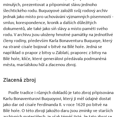
minulých, prezentovat a připomínat slávu jednoho
šlechtického rodu. Buquoyové založili svůj rodový archiv
jednak jako místo pro uchovávání významných písemností -
smluv, korespondence, kronik a dalších důležitých
dokumentů, ale také jako síň slávy a místo paměti svého
rodu. V archivu jsou uloženy hmotné památky na jednotlivé
členy rodiny, především Karla Bonaventuru Buquoye, který
na straně císaře bojoval v bitvě na Bílé hoře. Jedná se
například o prapor z bitvy u Záblatí, praporec z bitvy na
Bílé hoře, klíče, které generálovi předávala podmaněná
města, maršálskou hůl a zlacenou zbroj.
Zlacená zbroj
Podle tradice i různých dokladů je tato zbroj připisována
Karlu Bonaventurovi Buquoyovi, který ji měl údajně dostat
jako dar od císaře Ferdinanda II. v roce 1620 po bitvě na
Bílé hoře. O této zbroji jakožto daru jsou zmínky ve starších
archivních materiálech, je však téměř jisté, že tato zbroj se