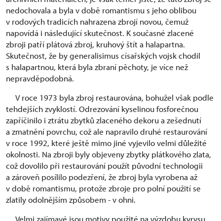
nedochovala a byla v době romantismu s jeho oblibou
v rodových tradicích nahrazena zbrojí novou, čemuž
napovídá i následující skutečnost. K současné zlacené
zbroji patří plátová zbroj, kruhový štít a halapartna.
Skutečnost, že by generalisimus císařských vojsk chodil
s halapartnou, která byla zbraní pěchoty, je více než
nepravděpodobná.
V roce 1973 byla zbroj restaurována, bohužel však podle
tehdejších zvyklostí. Odrezování kyselinou fosforečnou
zapříčinilo i ztrátu zbytků zlaceného dekoru a zešednutí
a zmatnění povrchu, což ale napravilo druhé restaurování
v roce 1992, které ještě mimo jiné vyjevilo velmi důležité
okolnosti. Na zbroji byly objeveny zbytky plátkového zlata,
což dovolilo při restaurování použít původní technologii
a zároveň posílilo podezření, že zbroj byla vyrobena až
v době romantismu, protože zbroje pro polní použití se
zlatily odolnějším způsobem - v ohni.
Velmi zajímavé jsou motivy použité na výzdobu kyrysu,