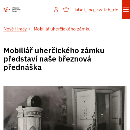
label_lng_switch_de
Nové Hrady
Mobiliář uherčického zámku...
Mobiliář uherčického zámku
představí naše březnová
přednáška