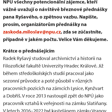
NPÚ všechny potencionální zájemce, kteří
vážně uvažují o návštěvě březnové přednášky
pana Ryšavého, o zpětnou vazbu. Napište,
prosím, organizátorům přednášky na
zaskoda.miloslav@npu.cz
, zda se zúčastníte,
případně v jakém počtu. Velice Vám děkujeme.
Krátce o přednášejícím
Radek Ryšavý studoval archivnictví a historii na
Filozofické fakultě Univerzity Hradec Králové. Již
během středoškolských studií pracoval jako
sezonní průvodce a poté působil v různých
pracovních pozicích na zámcích Lysice, Kynžvart
a Dobříš. V roce 2013 nastoupil zpět do NPÚ jako
pracovník vztahů k veřejnosti na zámku Slatiňany.
V letech 2016–2022 byl kastelánem zámku Vranov