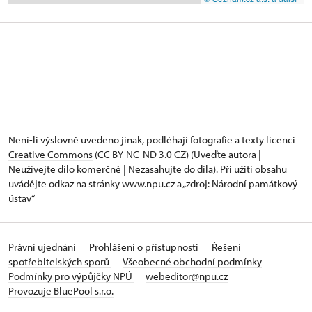
Není-li výslovně uvedeno jinak, podléhají fotografie a texty
licenci
Creative Commons
(CC BY-NC-ND 3.0 CZ) (Uveďte autora |
Neužívejte dílo komerčně | Nezasahujte do díla). Při užití obsahu
uvádějte odkaz na stránky www.npu.cz a „zdroj: Národní památkový
ústav“
Právní ujednání
Prohlášení o přístupnosti
Řešení
spotřebitelských sporů
Všeobecné obchodní podmínky
Podmínky pro výpůjčky NPÚ
webeditor@npu.cz
Provozuje BluePool s.r.o.